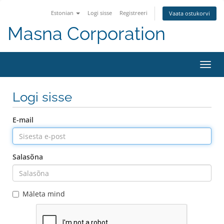
Estonian
Logi sisse
Registreeri
Vaata ostukorvi
Masna Corporation
Lülit
navig
Logi sisse
E-mail
Salasõna
Mäleta mind