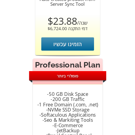
Server Sync Tool
$23.88
/שנה
$6,724.00 דמי התקנה
הזמינו עכשיו
Professional Plan
פופולרי ביותר
-50 GB Disk Space
-200 GB Traffic
-1 Free Domain (.com, .net)
-NVMe SSD Storage
-Softaculous Applications
-Seo & Markiting Tools
-E-Commerce
-JetBackup