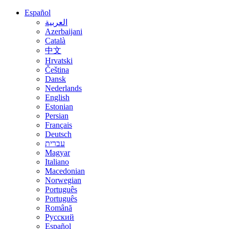
Español
العربية
Azerbaijani
Català
中文
Hrvatski
Čeština
Dansk
Nederlands
English
Estonian
Persian
Français
Deutsch
עברית
Magyar
Italiano
Macedonian
Norwegian
Português
Português
Română
Русский
Español