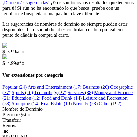
¡Dame más sugerencias!
¡Esos son todos los resultados que tenemos
para ti! Si aún no ha encontrado lo que busca, pruebe con un
término de búsqueda o una palabra clave diferente.
Las sugerencias de nombres de dominio no siempre pueden estar
disponibles. La disponibilidad es controlada en tiempo real en el
punto de añadir la compra al carro.
$13.99/año
$14.99/año
Ver extensiones por categoría
Popular (24)
Arts and Entertainment (17)
Business (26)
Geographic
(37)
Sports (16)
Technology (27)
Services (88)
Money and Finance
(21)
Education (12)
Food and Drink (14)
Leisure and Recreation
(28)
Shopping (54)
Real Estate (19)
Novelty (28)
Other (192)
Nombre de Dominio
Precio registro
Transferir
Renovar
.ac
$39.99 USD